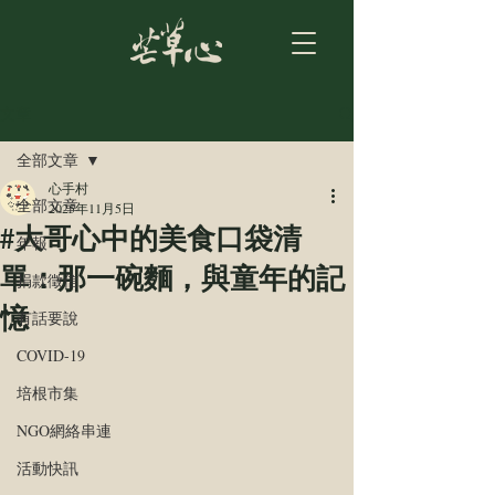
文章
全部文章
心手村
全部文章
2025年11月5日
#大哥心中的美食口袋清
年報
單：那一碗麵，與童年的記
捐款徵信
憶
有話要說
COVID-19
培根市集
NGO網絡串連
活動快訊