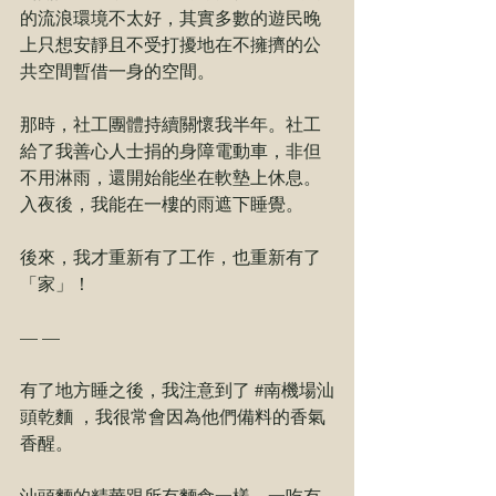
的流浪環境不太好，其實多數的遊民晚
上只想安靜且不受打擾地在不擁擠的公
共空間暫借⼀身的空間。 
那時，社⼯團體持續關懷我半年。社⼯
給了我善⼼⼈⼠捐的身障電動⾞，非但
不⽤淋⾬，還開始能坐在軟墊上休息。
入夜後，我能在⼀樓的⾬遮下睡覺。
後來，我才重新有了⼯作，也重新有了
「家」！ 
— —
有了地⽅睡之後，我注意到了 
#南機場汕
頭乾麵
 ，我很常會因為他們備料的⾹氣
⾹醒。
汕頭麵的精華跟所有麵食⼀樣，⼀吃有