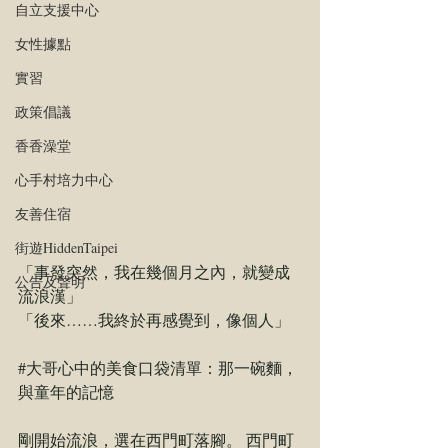
自立支援中心
女性據點
實習
政策倡議
香香澡堂
心手村培力中心
友善住宿
街遊HiddenTaipei
「事發突然，我在幾個⽉之內，就變成
公告及聲明
流浪漢」 
「後來……我終於再感覺到，像個⼈」
#大哥心中的美食口袋清單
：那一碗麵，
與童年的記憶
剛開始流浪，選在西⾨町落腳。 西⾨町