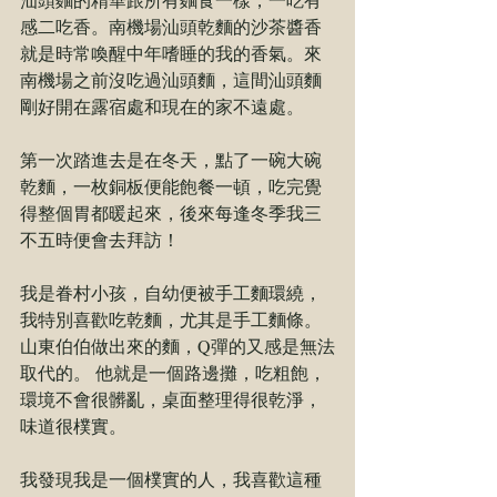
感⼆吃⾹。南機場汕頭乾麵的沙茶醬⾹
就是時常喚醒中年嗜睡的我的⾹氣。來
南機場之前沒吃過汕頭麵，這間汕頭麵
剛好開在露宿處和現在的家不遠處。 
第⼀次踏進去是在冬天，點了⼀碗⼤碗
乾麵，⼀枚銅板便能飽餐⼀頓，吃完覺
得整個胃都暖起來，後來每逢冬季我三
不五時便會去拜訪！ 
我是眷村⼩孩，⾃幼便被⼿⼯麵環繞，
我特別喜歡吃乾麵，尤其是⼿⼯麵條。
山東伯伯做出來的麵，Q彈的⼜感是無法
取代的。 他就是⼀個路邊攤，吃粗飽，
環境不會很髒亂，桌⾯整理得很乾淨，
味道很樸實。 
我發現我是⼀個樸實的⼈，我喜歡這種