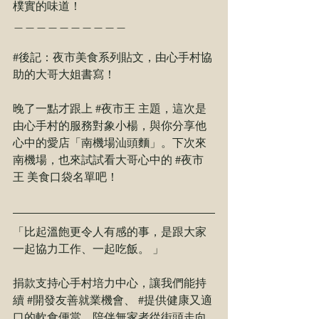
樸實的味道！ 
＿＿＿＿＿＿＿＿＿＿
#後記
：夜市美食系列貼文，由心手村協
助的大哥大姐書寫！
晚了一點才跟上 
#夜市王
 主題，這次是
由心手村的服務對象小楊，與你分享他
心中的愛店「南機場汕頭麵」。下次來
南機場，也來試試看大哥心中的 
#夜市
王
 美食口袋名單吧！
「比起溫飽更令⼈有感的事，是跟⼤家
⼀起協⼒⼯作、⼀起吃飯。 」
捐款支持心手村培力中心，讓我們能持
續 
#開發友善就業機會
、 
#提供健康又適
口的軟食便當
，陪伴無家者從街頭走向