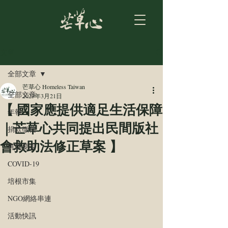
文章
全部文章
芒草心 Homeless Taiwan
全部文章
2023年3月21日
【 國家應提供適足生活保障
年報
｜芒草心共同提出民間版社
捐款徵信
會救助法修正草案 】
有話要說
COVID-19
培根市集
NGO網絡串連
活動快訊