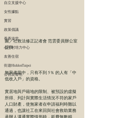
自立支援中心
女性據點
實習
政策倡議
香香澡堂
​圖／社救法修正記者會 范雲委員辦公室
提供
心手村培力中心
友善住宿
街遊HiddenTaipei
無家者當中，只有不到 5％ 的人有「中
公告及聲明
低收入戶」的資格。 
實居地與戶籍地的限制、被預設的虛擬
所得、列計與實際生活情況不符的家戶
人口財產，使無家者在申請福利時難以
通過，也讓社工在來回與社會救助業務
承辦人溝通實際情形時，耗費無數精