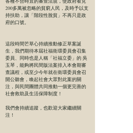
各種不合時宜的審查法規，使政府看見
200多萬被忽略的貧窮人民，及時予以支
持扶助，讓「階段性脫貧」不再只是政
府的口號。
這段時間芒草心持續推動修正草案誕
生，我們期待本屆社福衛環委員會召集
委員、同時也是人稱「社福立委」的 
吳
玉琴
，能夠將民間版法案排入本會期審
查議程，或至少今年就在衛環委員會召
開公聽會，喚起社會大眾對此案的關
注，與民間團體共同推動一個更完善的
社會救助及生活保障制度！
我們會持續追蹤，也歡迎大家繼續關
注！