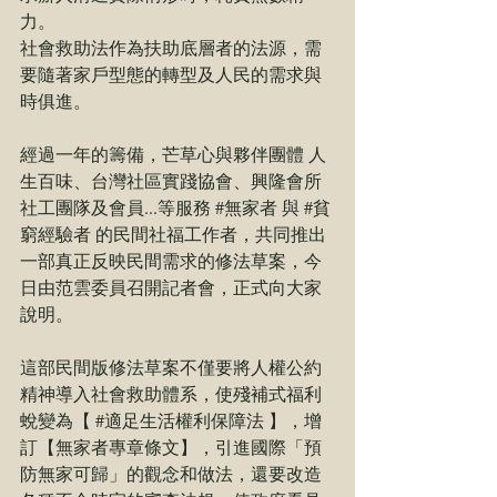
力。
社會救助法作為扶助底層者的法源，需
要隨著家戶型態的轉型及人民的需求與
時俱進。
經過一年的籌備，芒草心與夥伴團體 
人
生百味
、
台灣社區實踐協會
、
興隆會所
社工團隊及會員...等服務 
#無家者
 與 
#貧
窮經驗者
 的民間社福工作者，共同推出
一部真正反映民間需求的修法草案，今
日由范雲委員召開記者會，正式向大家
說明。
這部民間版修法草案不僅要將人權公約
精神導入社會救助體系，使殘補式福利
蛻變為【 
#適足生活權利保障法
 】，增
訂【無家者專章條文】，引進國際「預
防無家可歸」的觀念和做法，還要改造