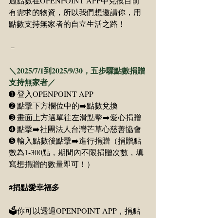
過點數在OPENPOINT APP中兌換目前
有需求的物資，所以我們想邀請你，用
點數支持無家者的自立生活之路！
－
＼2025/7/1到2025/9/30，五步驟點數捐贈
支持無家者／
➊ 登入OPENPOINT APP
➋ 點擊下方欄位中的➡️點數兌換
➌ 畫面上方選單往左滑點擊➡️愛心捐贈
➍ 點擊➡️社團法人台灣芒草心慈善協會
➎ 輸入點數後點擊➡️進行捐贈（捐贈點
數為1-300點，期間內不限捐贈次數，填
寫想捐贈的數量即可！）
#捐點愛幸福多
🗳️你可以透過OPENPOINT APP，捐點