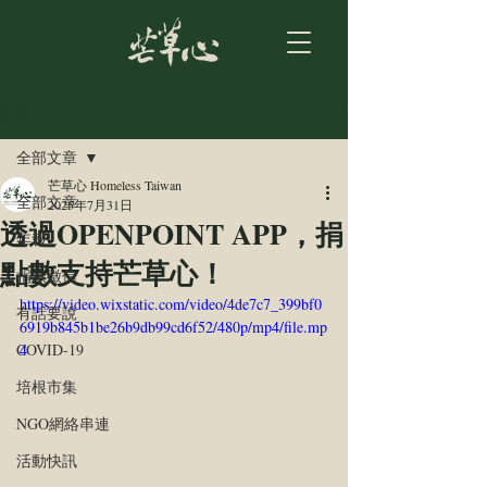
文章
全部文章
芒草心 Homeless Taiwan
全部文章
2025年7月31日
透過OPENPOINT APP，捐
年報
點數支持芒草心！
捐款徵信
https://video.wixstatic.com/video/4de7c7_399bf0
有話要說
6919b845b1be26b9db99cd6f52/480p/mp4/file.mp
COVID-19
4
培根市集
NGO網絡串連
活動快訊