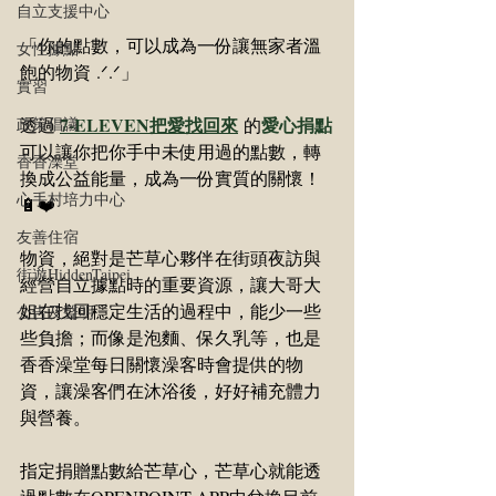
自立支援中心
「你的點數，可以成為一份讓無家者溫
女性據點
飽的物資 .ᐟ‪‪.ᐟ」
實習
7-ELEVEN把愛找回來
愛心捐點
透過
 的
政策倡議
可以讓你把你手中未使用過的點數，轉
香香澡堂
換成公益能量，成為一份實質的關懷！
心手村培力中心
🔋❤️
友善住宿
物資，絕對是芒草心夥伴在街頭夜訪與
街遊HiddenTaipei
經營自立據點時的重要資源，讓大哥大
姐在找回穩定生活的過程中，能少一些
公告及聲明
些負擔；而像是泡麵、保久乳等，也是
香香澡堂每日關懷澡客時會提供的物
資，讓澡客們在沐浴後，好好補充體力
與營養。
指定捐贈點數給芒草心，芒草心就能透