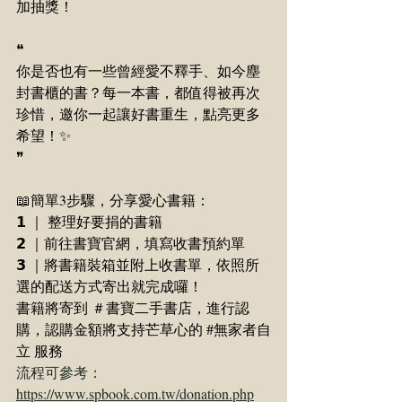
加抽獎！
❝
你是否也有一些曾經愛不釋手、如今塵
封書櫃的書？每一本書，都值得被再次
珍惜，邀你一起讓好書重生，點亮更多
希望！✨
❞
📖簡單3步驟，分享愛心書籍：
𝟭 ｜ 整理好要捐的書籍
𝟮 ｜前往書寶官網，填寫收書預約單
𝟯 ｜將書籍裝箱並附上收書單，依照所
選的配送方式寄出就完成囉！
書籍將寄到 ＃書寶二手書店，進行認
購，認購金額將支持芒草心的 
#無家者自
立
 服務
流程可參考：
https://www.spbook.com.tw/donation.php