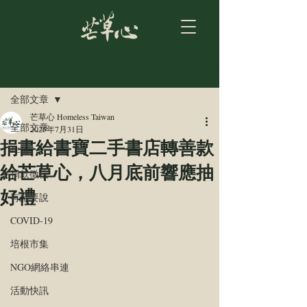
文章
全部文章
芒草心 Homeless Taiwan
全部文章
2025年7月31日
捐書給書寶二手書店轉善款
年報
給芒草心，八月底前響應抽
捐款徵信
好禮
有話要說
COVID-19
培根市集
NGO網絡串連
活動快訊