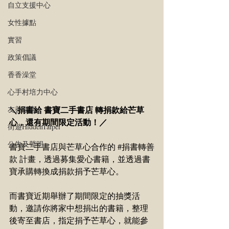
自立支援中心
女性據點
實習
政策倡議
香香澡堂
心手村培力中心
＼捐書給 書寶二手書店 轉捐款給芒草
友善住宿
心，還有期間限定活動！／
街遊HiddenTaipei
公告及聲明
書寶二手書店與芒草心合作的 
#捐書轉善
款
 計畫，透過募集愛心書籍，並透過書
寶承購轉換成捐款捐予芒草心。
而書寶近期舉辦了期間限定的抽獎活
動，邀請你將家中想捐出的書籍，整理
後寄至書店，指定捐予芒草心，就能參