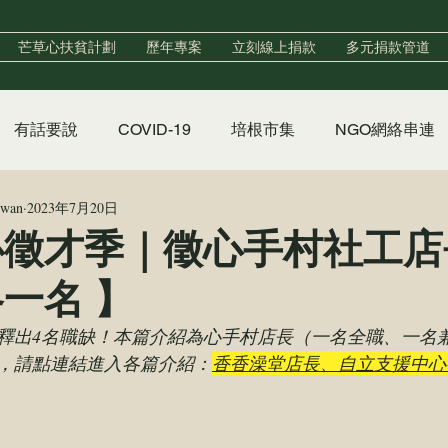
芒草心扶貧計劃
歷年專案
立刻線上捐款
多元捐款管道
有話要說
COVID-19
培根市集
NGO網絡串連
iwan
2023年7月20日
實習
政策倡議
香香澡堂
心手村培力中心
心徵才季｜徵心手村社工店
各一名 】
聲明
釋出4名職缺！本篇介紹為心手村店長（一名全職、一名
，請點連結進入各篇介紹：
香香澡堂店長
、
自立支援中心