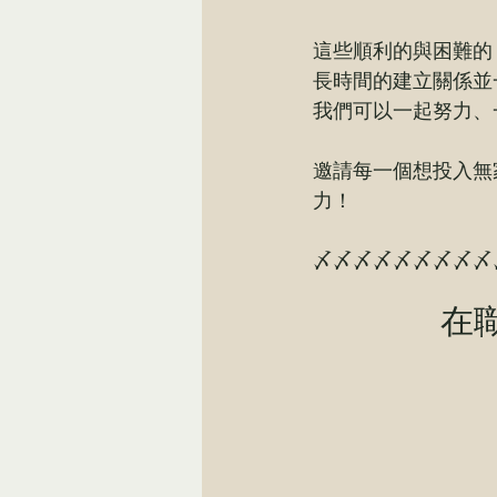
這些順利的與困難的
長時間的建立關係並
我們可以一起努力、
邀請每一個想投入無
力！
〆〆〆〆〆〆〆〆〆
在