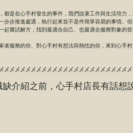
，都是在心手村發生的事件，我們說著工作與生活培力，
一步步推進處遇，執行起來並不是件簡單容易的事情。但
一起嘗試解方，找到最適合自己、也最適合服務對象的答
家者服務的你、對心手村有想法與熱忱的你，來到心手村
〆〆〆〆〆〆〆〆〆〆〆〆〆〆〆〆〆〆〆〆〆〆〆〆〆
職缺介紹之前，心手村店長有話想