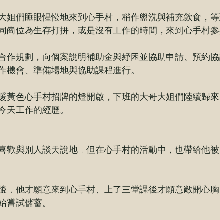
大姐們睡眼惺忪地來到心手村，稍作盥洗與補充飲食，等
同崗位為生存打拼，或是沒有工作的時間，來到心手村參
合作規劃，向個案說明補助金與紓困並協助申請、預約協
作機會、準備場地與協助課程進行。
暖黃色心手村招牌的燈開啟，下班的大哥大姐們陸續歸來
今天工作的經歷。
喜歡與別人談天說地，但在心手村的活動中，也帶給他被
後，他才願意來到心手村、上了三堂課後才願意敞開心胸
始嘗試儲蓄。