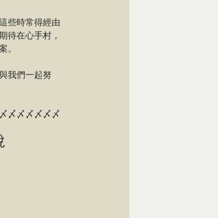
這些時常得經由
期待在心手村，
案。
與我們一起努
〆〆〆〆〆〆〆
說