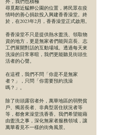
外，我們也積極
尋覓鄰近艋舺公園的位置，將民眾在疫
情時的善心捐款投入興建香香澡堂。終
於，在2023年2月，香香澡堂正式啟用。
香香澡堂不只是提供熱水盥洗、領取物
資的地方，更是無家者們能與店長、志
工們展開對話的互動場域。透過每天來
洗澡的日常寒暄，我們更能聽見街頭生
活者的心聲。
在這裡，我們不問「你是不是無家
者？」，只問「你需要預約洗澡
嗎？」。
除了街頭露宿者外，萬華地區的弱勢貧
戶、獨居長者、非典型居住狀況者等
等，都會來澡堂洗香香。我們希望能藉
由盥洗之事，深化無家者服務領域，讓
萬華看見不一樣的街角風景。