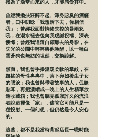
接為了澡堂而來的人，才能感受其中。
曾經我攙扶狂醉不起、渾身惡臭的酒癮
者，口中叨唸「我想活下去，你相信
我」；曾經我面對情緒失控的暴雨怒
吼，在潮水褪去後向我虔誠祝禱、深表
懊悔；曾經我追隨自願離去的身影，在
失光的公園中輕輕將他喚醒，以一種白
雲蒼狗也無妨的坦然，交換諒解。
然而，我也曾手捧溫暖柔軟的掌紋，在
飄搖的母性冉冉中，落下宛如後生子女
的眼淚；我也曾與帶著故事的人，促膝
貼耳，再把濃縮成一晚上的人生精華放
進收藏箱；我也曾聽見孤寂許久的流浪
者說這裡像「家」，儘管它可能只是一
種投射、一個幻想，但仍然是令人安心
的。
這些，都不是我當時背起店長一職時能
預知的。