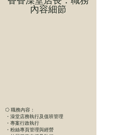
內容細節
⭔ 職務內容：
・澡堂店務執行及值班管理
・專案行政執行
・粉絲專頁管理與經營