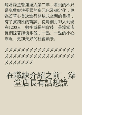
隨著澡堂營運邁入第二年，看到的不只
是免費盥洗受眾的多元化及穩定化，更
為芒草心首次進行開放式空間的目標，
有了實踐性的嘗試。從每個月35人到現
在1200人，數字成長的背後，是澡堂店
長們踩著謹慎步伐，一點、一點的小心
靠近，更加美好的社會願景。
〆〆〆〆〆〆〆〆〆〆〆〆〆〆〆〆〆
〆〆〆〆〆〆〆〆〆〆〆〆〆〆〆〆〆
〆〆〆〆〆〆〆
在職缺介紹之前，澡
堂店長有話想說