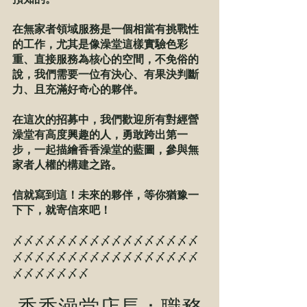
在無家者領域服務是一個相當有挑戰性
的工作，尤其是像澡堂這樣實驗色彩
重、直接服務為核心的空間，不免俗的
說，我們需要一位有決心、有果決判斷
力、且充滿好奇心的夥伴。
在這次的招募中，我們歡迎所有對經營
澡堂有高度興趣的人，勇敢跨出第一
步，一起描繪香香澡堂的藍圖，參與無
家者人權的構建之路。
信就寫到這！未來的夥伴，等你猶豫一
下下，就寄信來吧！
〆〆〆〆〆〆〆〆〆〆〆〆〆〆〆〆〆
〆〆〆〆〆〆〆〆〆〆〆〆〆〆〆〆〆
〆〆〆〆〆〆〆
香香澡堂店長：職務