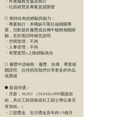
・外展服務支援及執行
・社區經營及專案資源開發
⭔ 期待你有的經驗與能力：
・專案執行：本職缺不限社福相關專
業，但歡迎於履歷或自傳中檢附相關經
驗，並於面試時補充說明
・空間管理：不拘
・人事管理：不拘
・有雙駕照+上路經驗為佳
⭔ 履歷中請檢附：履歷、自傳、專業相
關證照、任何想與我們分享更多的作品
或實績
⭓ 薪資待遇：
・月薪：36,911 （34,916+1995風險加
給，具社工師資格或社工碩士學位者另
有加給。)
・三節獎金、生日禮金及年終1.5個月