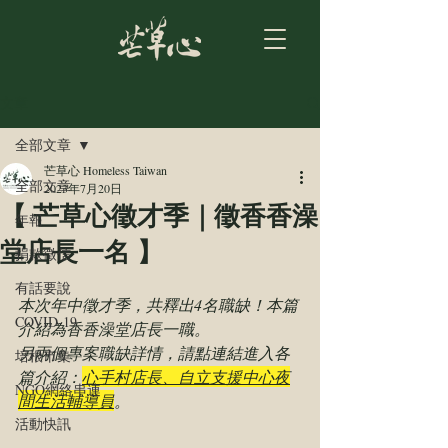
文章
全部文章
芒草心 Homeless Taiwan
全部文章
2023年7月20日
【 芒草心徵才季｜徵香香澡
年報
堂店長一名 】
捐款徵信
有話要說
本次年中徵才季，共釋出4名職缺！本篇
COVID-19
介紹為香香澡堂店長一職。
另兩個專案職缺詳情，請點連結進入各
培根市集
篇介紹：
心手村店長
、
自立支援中心夜
NGO網絡串連
間生活輔導員
。
活動快訊