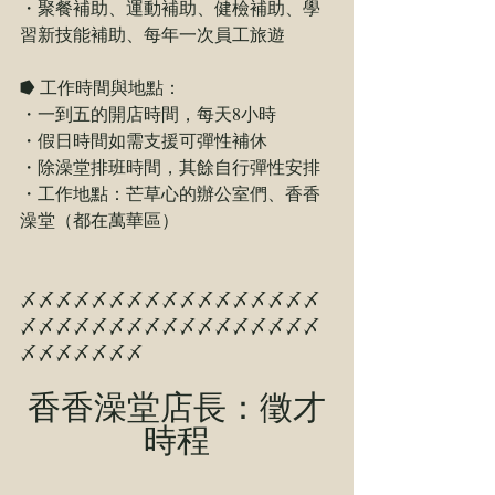
・聚餐補助、運動補助、健檢補助、學
習新技能補助、每年一次員工旅遊
⭓ 工作時間與地點：
・一到五的開店時間，每天8小時
・假日時間如需支援可彈性補休
・除澡堂排班時間，其餘自行彈性安排
・工作地點：芒草心的辦公室們、香香
澡堂（都在萬華區）
〆〆〆〆〆〆〆〆〆〆〆〆〆〆〆〆〆
〆〆〆〆〆〆〆〆〆〆〆〆〆〆〆〆〆
〆〆〆〆〆〆〆
香香澡堂店長：徵才
時程