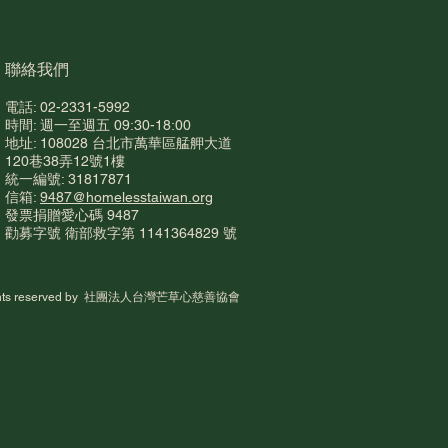
​聯絡我們
電話: 02-2331-5992
時間: 週一至週五 09:30-18:00
地址: 108028 台北市萬華區艋舺大道
回顧2025芒草心倡議行
120巷38弄12號1樓
統一編號: 31817871
在失序的環境中，縫補被
信箱:
9487@homelesstaiwan.org
的制度破網
​發票捐贈愛心碼 948
7
勸募字號 衛部救字第 1141364829 號
rights reserved by 社團法人台灣芒草心慈善協會