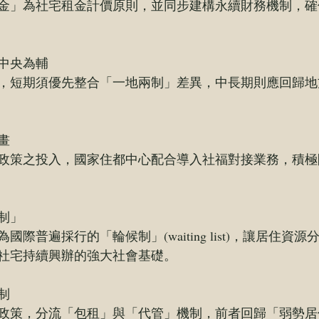
金」為社宅租金計價原則，並同步建構永續財務機制，確
中央為輔
，短期須優先整合「一地兩制」差異，中長期則應回歸地
畫
政策之投入，國家住都中心配合導入社福對接業務，積極
制」
際普遍採行的「輪候制」(waiting list)，讓居住資
社宅持續興辦的強大社會基礎。
制
政策，分流「包租」與「代管」機制，前者回歸「弱勢居