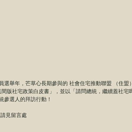
員選舉年，芒草心長期參與的 
社會住宅推動聯盟
 （住盟
選民間版社宅政策白皮書
」，並以「請問總統，繼續蓋社宅
統參選人的拜訪行動！
文請見留言處