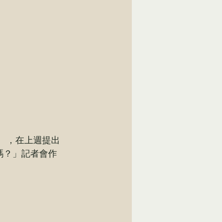
） ，在上週提出
嗎？」記者會作