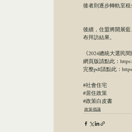
後者則逐步轉軌至租
後續，住盟將開展藍
布拜訪結果。
《2024總統大選民
網頁版請點此：
https
完整pdf請點此：
http
#社會住宅
#居住政策
#政策白皮書
政策倡議