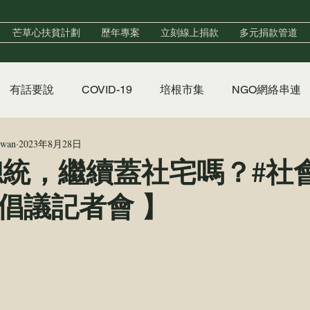
芒草心扶貧計劃
歷年專案
立刻線上捐款
多元捐款管道
有話要說
COVID-19
培根市集
NGO網絡串連
iwan
2023年8月28日
實習
政策倡議
香香澡堂
心手村培力中心
總統，繼續蓋社宅嗎？#社
倡議記者會 】
聲明