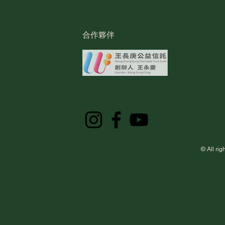
合作夥伴
拒絕社宅沉默跳票：青年、勞
一起
動、婚育、社福團體赴民進黨
動：
中央要求賴總統公開說明
忽視
© All 