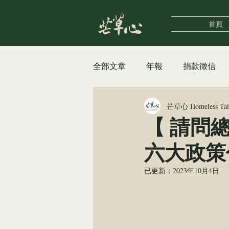
首頁
全部文章
年報
捐款徵信
芒草心 Homeless Ta
自立支援中心
女性據點
【 請問
六大政策
街遊HiddenTaipei
公告及
已更新：
2023年10月4日