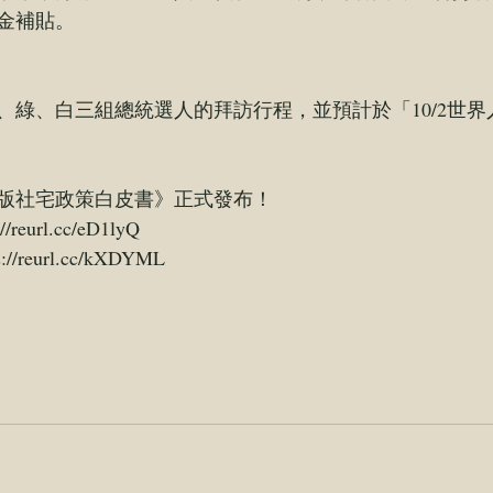
金補貼。
、綠、白三組總統選人的拜訪行程，並預計於「10/2世
間版社宅政策白皮書》正式發布！
://reurl.cc/eD1lyQ
s://reurl.cc/kXDYML