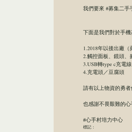
我們要來 
#募集二手
下面是我們對於手機
1.2018年以後出
2.觸控面板、鏡頭、
3.USB轉type c充電
4.充電頭／豆腐頭
請有以上物資的勇者
也感謝不畏艱難的心
#心手村培力中心
標記：