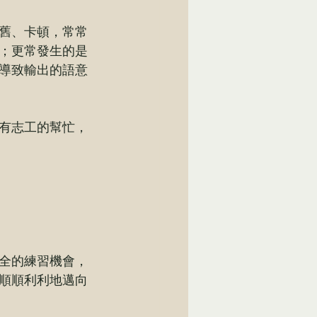
舊、卡頓，常常
；更常發生的是
導致輸出的語意
有志工的幫忙，
全的練習機會，
順順利利地邁向