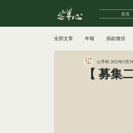
首頁
全部文章
年報
捐款徵信
心手村
2023年5月2
自立支援中心
女性據點
【 募集
街遊HiddenTaipei
公告及