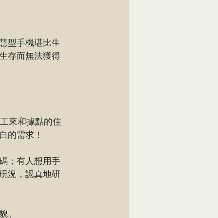
慧型手機堪比生
生存而無法獲得
志工來和據點的住
自的需求！
碼；有人想用手
現況，認真地研
貌。