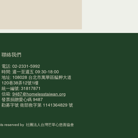
​聯絡我們
電話: 02-2331-5992
時間: 週一至週五 09:30-18:00
地址: 108028 台北市萬華區艋舺大道
至書寶二手書店，也可以
120巷38弄12號1樓
統一編號: 31817871
無家者自立生活！
信箱:
9487@homelesstaiwan.org
​發票捐贈愛心碼 948
7
勸募字號 衛部救字第 1141364829 號
rights reserved by 社團法人台灣芒草心慈善協會