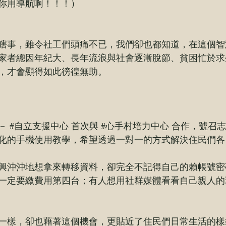
你用導航啊！！！）
瞎事，雖令社工們頭痛不已，我們卻也都知道，在這個智
家者總因年紀大、長年流浪與社會逐漸脫節、貧困忙於求
，才會顯得如此徬徨無助。
－ 
#自立支援中心
 首次與 
#心手村培力中心
 合作，號召
化的手機使用教學，希望透過一對一的方式解決住民們各
興沖沖地想拿來轉移資料，卻完全不記得自己的賴帳號密
一定要繳費用第四台；有人想用社群媒體看看自己親人的
一樣，卻也藉著這個機會，更貼近了住民們日常生活的樣