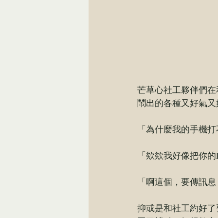
芒草心社工夥伴們在
鬧出的各種又好氣又
「為什麼我的手機打
「欸欸我好像把你的L
「啊這個，要傳訊息
抑或是和社工約好了