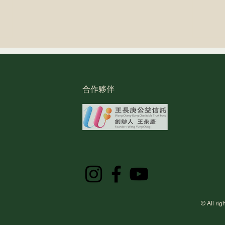
合作夥伴
用三創生活PLUS APP點數，
捐書
與芒草心一起支持無家者
支持
© All 