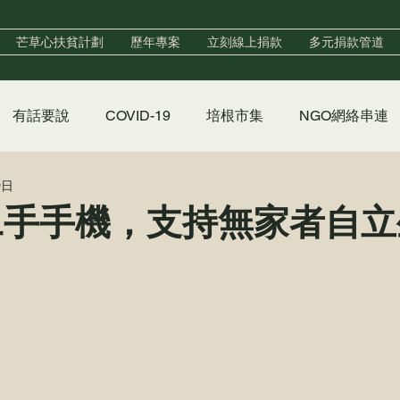
芒草心扶貧計劃
歷年專案
立刻線上捐款
多元捐款管道
有話要說
COVID-19
培根市集
NGO網絡串連
9日
實習
政策倡議
香香澡堂
心手村培力中心
二手手機，支持無家者自立
聲明