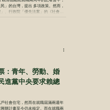
民」的台灣，提出 多項政策。然而，
程」、行政院「優先法案」的《社會救
，因此立法院社福衛環委員會中雖有超
修正草案，但至今仍未開啟實質審查。
倡議，但三年多來，行政院的時程表一延
還躺在委員會中。台北市康復之友協會
，呈 現出這 3 年政府如何一拖再
會，人民只能在如泥濘般的 生活中掙
體共同呼籲行政院及立法院「社救法，
研究員周上智表示，五月中結束的第四
票：青年、勞動、婚
經很明確地指出，社會救助法規定過於
，應該廢除 不合理的戶籍要求、家戶
民進黨中央要求賴總
這些規定與社會救助法所謂 「社會安
違背，政府用
萬戶社會住宅，然而在就職屆滿兩週年
宅興辦計畫至今仍未核定。而在就職兩