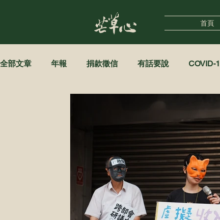
首頁
全部文章
年報
捐款徵信
有話要說
COVID-1
自立支援中心
女性據點
實習
政策倡議
街遊HiddenTaipei
公告及聲明