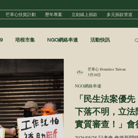
芒草心扶貧計劃
歷年專案
立刻線上捐款
多元捐款管道
9
培根市集
NGO網絡串連
活動快訊
香香澡堂
心手村培力中心
友善住宿
芒草心 Homeless Taiwan
5月28日
NGO網絡串連
「民生法案優先
下落不明，立法
實質審查！」會
2026/05/28 記者會 會