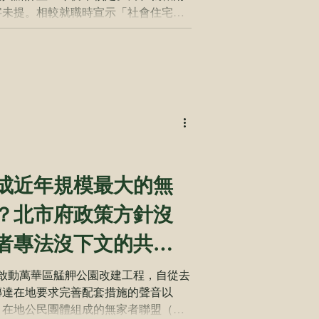
字未提。相較就職時宣示「社會住宅要
讓政見成了張不知何時可兌現的支票。
他將答案公布：社會住宅目標從13萬
延宕，而是在缺乏任何公共討論的情況
年以來的住宅政策路線。 社會住宅不只
價下無殼蝸牛與弱勢民眾引頸期盼的居
工、婚育及社福等20個公民團體，於
黨中央黨部，明確表達「拒絕社宅沉默跳
公開回應。 ｜社宅興辦不應退縮，中
會住宅推動聯盟召集人孫一信指出，社
成近年規模最大的無
心的責任，地方政府更應積極響應。今
呼籲民進黨候選人沈伯洋、蘇巧慧、黃
？北市府政策方針沒
瑞隆等，應正視居住正義議題，提出積
團體將陸續展開拜會行動。孫一信進一
者專法沒下文的共業
啟動萬華區艋舺公園改建工程，自從去
傳達在地要求完善配套措施的聲音以
？在地公民團體組成的無家者聯盟（無