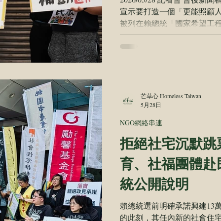
宣示要打造一個「更能照顧人
被列在賴總統「國家希望工
助法》修法草案卻下落不明
過三十個跨黨派立 委提出的
2023 年，民間團體即展開
再延，立委們提出 的草案也
興隆會所的成員共同演出行動劇
拖，修法草案至今仍在行政院
芒草心 Homeless Taiwan
扎。行動劇的最後，參與團
5月28日
不能再 拖！」 ｜政府不應規避責任，重拾國家責任，依法實踐人權
NGO網絡串連
精神 人生百味文化建構協會
拒絕社宅沉默跳
次兩公約審查結論性意 見已
複雜不利於人民理解與申請外
育、社福團體赴
合計及虛擬收入等規定。因為
全最後一道防線」的目的相
統公開說明
賴總統選前明確承諾興建13
的此刻，其任內新的社會住