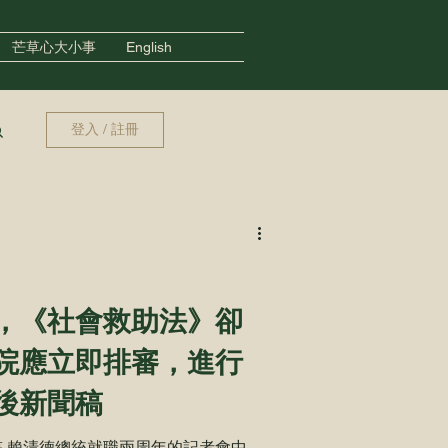
芒草心大小事
English
登入 / 註冊
，《社會救助法》卻
院應立即排審，進行
後新聞稿
後新聞稿 賴清德總統就職兩周年的記者會中，