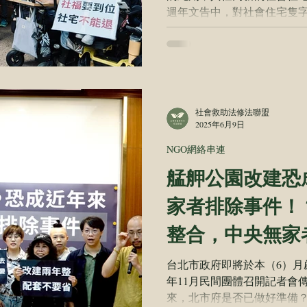
週年文告中，對社會住宅隻
延續擴大」，如今的沉默，
總統雖未開口，內政部卻已替
戶下修至4萬。這不只是進度
下，悄悄翻轉民進黨自2016
是選前政見承諾，也是高房
住資源。因此，橫跨青年、勞
社會救助法修法聯盟
2025年6月9日
今日（5月27日）齊赴民進
票」，並要求賴總統於中常會
NGO網絡串連
央地方都應正視居住正義 社
艋舺公園改建恐
宅興辦不能只是中央住都中
年底縣市首長選舉，他特別
家者排除事件！
世杰、何欣純、陳亭妃、賴
極的社會住宅興辦計畫，各
整合，中央無家
步指出，
——
台北市政府即將於本（6）月
年11月民間團體召開記者會
來，北市府是否已做好準備