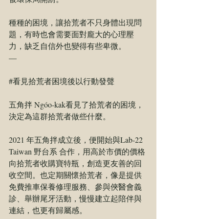
種種的困境，讓拾荒者不只身體出現問
題，有時也會需要面對龐大的心理壓
力，缺乏自信外也變得有些卑微。
—
#看見拾荒者困境後以行動發聲
五角拌 Ngóo-kak
看見了拾荒者的困境，
決定為這群拾荒者做些什麼。
2021 年五角拌成立後，便開始與
Lab-22 
Taiwan 野台系
 合作，用高於市價的價格
向拾荒者收購寶特瓶，創造更友善的回
收空間。也定期關懷拾荒者，像是提供
免費推車保養修理服務、參與
俠醫會
義
診、舉辦尾牙活動，慢慢建立起陪伴與
連結，也更有歸屬感。