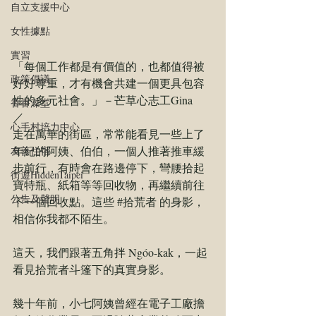
自立支援中心
女性據點
實習
「每個工作都是有價值的，也都值得被
政策倡議
好好尊重，才有機會共建一個更具包容
性的多元社會。」－芒草心志工Gina
香香澡堂
／
心手村培力中心
走在萬華的街區，常常能看見一些上了
年紀的阿姨、伯伯，一個人推著推車緩
友善住宿
步前行，有時會在路邊停下，彎腰拾起
街遊HiddenTaipei
寶特瓶、紙箱等等回收物，再繼續前往
公告及聲明
下一個回收點。這些 
#拾荒者
 的身影，
相信你我都不陌生。
這天，我們跟著
五角拌 Ngóo-kak
，一起
看見拾荒者斗篷下的真實身影。
幾十年前，小七阿姨曾經在電子工廠擔