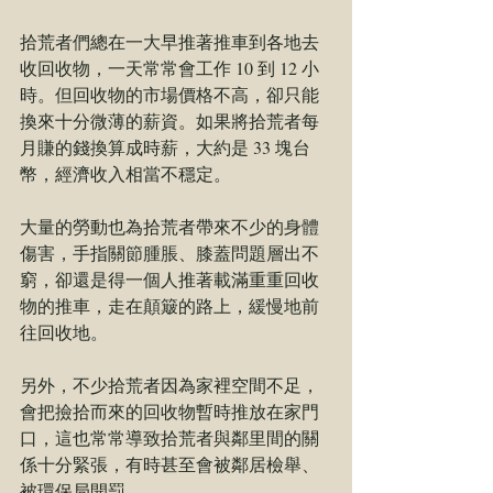
拾荒者們總在一大早推著推車到各地去
收回收物，一天常常會工作 10 到 12 小
時。但回收物的市場價格不高，卻只能
換來十分微薄的薪資。如果將拾荒者每
月賺的錢換算成時薪，大約是 33 塊台
幣，經濟收入相當不穩定。
大量的勞動也為拾荒者帶來不少的身體
傷害，手指關節腫脹、膝蓋問題層出不
窮，卻還是得一個人推著載滿重重回收
物的推車，走在顛簸的路上，緩慢地前
往回收地。
另外，不少拾荒者因為家裡空間不足，
會把撿拾而來的回收物暫時推放在家門
口，這也常常導致拾荒者與鄰里間的關
係十分緊張，有時甚至會被鄰居檢舉、
被環保局開罰。