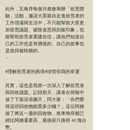
此外，五角拌每個月都會舉辦「拾荒體
驗」活動，邀請大眾親自走進拾荒者的
工作現場與生活中，不只能幫助大眾更
加拾荒議題、破除迷思與刻板印象，也
能幫助拾荒者重建自信，讓他們知道自
己的工作也是有價值的、自己的故事也
是值得被聆聽的。
－
#理解拾荒者的困境
#珍惜你我的幸運
其實，這也是我第一次深入了解拾荒者
與回收議題。記得那天，講者在簡報中
放了下面這張圖片，問大家：「你們覺
得這些回收物能賣多少錢？」這位阿姨
撿了將近一週的回收物，推車堆得都已
經比阿姨還要高，最後卻只換得 40 塊台
幣。