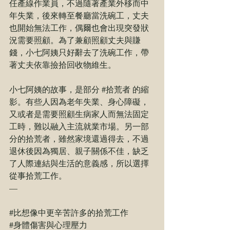
任產線作業員，不過隨著產業外移而中
年失業，後來轉至餐廳當洗碗工，丈夫
也開始無法工作，偶爾也會出現突發狀
況需要照顧。為了兼顧照顧丈夫與賺
錢，小七阿姨只好辭去了洗碗工作，帶
著丈夫依靠撿拾回收物維生。
小七阿姨的故事，是部分 
#拾荒者
 的縮
影。有些人因為老年失業、身心障礙，
又或者是需要照顧生病家人而無法固定
工時，難以融入主流就業市場。另一部
分的拾荒者，雖然家境還過得去，不過
退休後因為獨居、親子關係不佳，缺乏
了人際連結與生活的意義感，所以選擇
從事拾荒工作。
—
#比想像中更辛苦許多的拾荒工作
#身體傷害與心理壓力