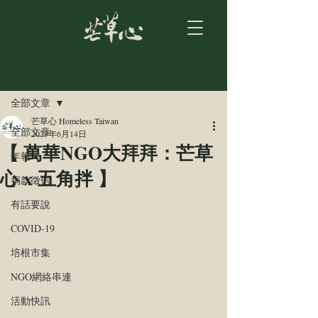
文章
全部文章
芒草心 Homeless Taiwan
全部文章
2023年6月14日
【 萬華NGO大拜拜：芒草
年報
心 x 五角拌 】
捐款徵信
有話要說
COVID-19
培根市集
NGO網絡串連
活動快訊