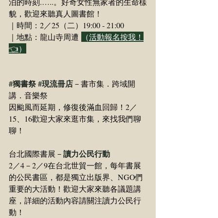
泊的時刻.…..。好奇女性無家者的生命樣
貌，歡迎來聽真人圖書館！
｜時間：2／25（二）19:00 - 21:00
｜地點：龍山寺周遭
（
活動報名按我！
👈
）
#獨書祭
#現流冊店
－書市集．跨域開
講．音樂祭
因颱風而延期，修復後滿血回歸！2／
15、16歡迎大家來逛市集，來找我們聊
聊！
讀力公民行動
​台北國際書展－
2／4－2／9在台北世貿一館，每年書展
的公民書區，都是獨立出版界、NGO們
重要的大活動！歡迎大家來聽各議題講
座，詳細的活動內容請關注讀力公民行
動！