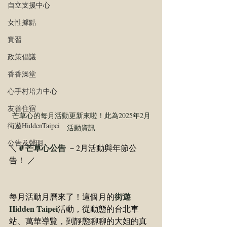
自立支援中心
女性據點
實習
政策倡議
香香澡堂
心手村培力中心
友善住宿
芒草心的每月活動更新來啦！此為2025年2月
街遊HiddenTaipei
活動資訊
公告及聲明
＃芒草心公告
＼
 －2月活動與年節公
告！ ／
街遊 
每月活動月曆來了！這個月的
Hidden Taipei
活動，從動態的台北車
站、萬華導覽，到靜態聊聊的大姐的真