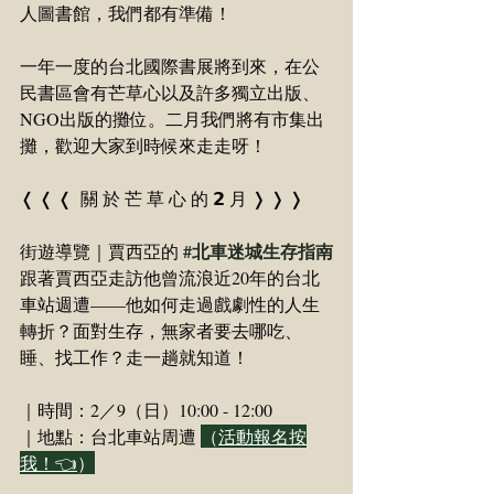
人圖書館，我們都有準備！
一年一度的台北國際書展將到來，在公
民書區會有芒草心以及許多獨立出版、
NGO出版的攤位。二月我們將有市集出
攤，歡迎大家到時候來走走呀！
❬ ❬ ❬ ​ 關 於 芒 草 心 的 𝟮 月 ❭ ❭ ❭
#北車迷城生存指南
街遊導覽｜賈西亞的 
跟著賈西亞走訪他曾流浪近20年的台北
車站週遭——他如何走過戲劇性的人生
轉折？面對生存，無家者要去哪吃、
睡、找工作？走一趟就知道！
｜時間：2／9（日）10:00 - 12:00
｜地點：台北車站周遭 
（
活動報名按
我！👈
）