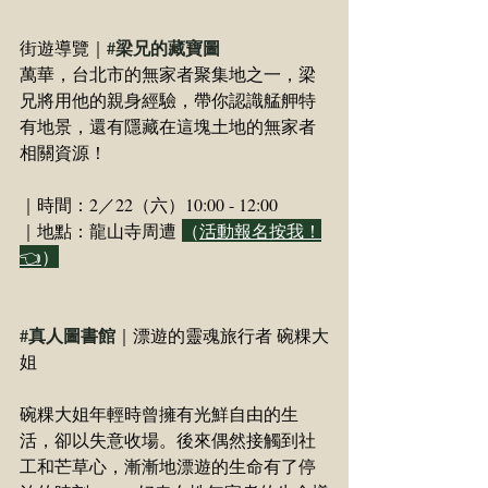
#梁兄的藏寶圖
街遊導覽｜
萬華，台北市的無家者聚集地之一，梁
兄將用他的親身經驗，帶你認識艋舺特
有地景，還有隱藏在這塊土地的無家者
相關資源！
｜時間：2／22（六）10:00 - 12:00
｜地點：龍山寺周遭
（
活動報名按我！
👈
）
#真人圖書館
｜漂遊的靈魂旅行者 碗粿大
姐
碗粿大姐年輕時曾擁有光鮮自由的生
活，卻以失意收場。後來偶然接觸到社
工和芒草心，漸漸地漂遊的生命有了停