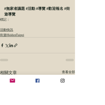
#無家者議題
#活動
#導覽
#歡迎報名
#街
遊導覽
標記：
活動
無家者議題
活動快訊
街遊HiddenTaipei
相關文章
查看全部