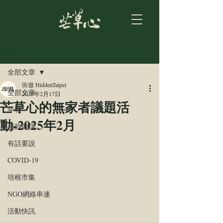
文章
全部文章
街遊 HiddenTaipei
全部文章
2025年2月17日
芒草心的無家者議題活
年報
動-2025年2月
捐款徵信
有話要說
COVID-19
培根市集
NGO網絡串連
活動快訊