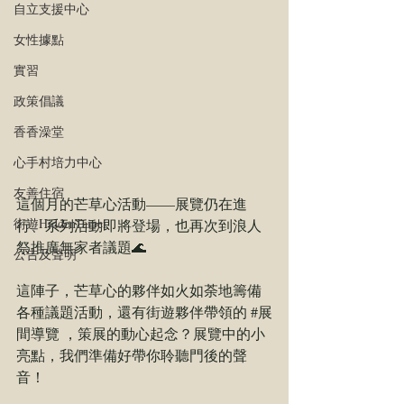
自立支援中心
女性據點
實習
政策倡議
香香澡堂
心手村培力中心
友善住宿
這個月的芒草心活動——展覽仍在進
街遊HiddenTaipei
行、系列活動即將登場，也再次到浪人
祭推廣無家者議題🌊
公告及聲明
這陣子，芒草心的夥伴如火如荼地籌備
各種議題活動，還有街遊夥伴帶領的 
#展
間導覽
 ，策展的動心起念？展覽中的小
亮點，我們準備好帶你聆聽門後的聲
音！