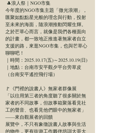
 🎩浪人祭｜NGO市集
今年度的NGO市集主題「微光浪潮」，
匯聚如點點星光般的理念與行動，投射
至未來的海面，隨浪潮推動閃耀生輝。
之於芒草心而言，就像是我們各種面向
的計畫，都一致地正推進著無家者自立
支援的路，來逛NGO市集，也與芒草心
聊聊吧！
｜時間：2025.10.17(五)～2025.10.19(日) ​ 
｜地點：台南市安平觀夕平台旁草皮
（台南安平遙控飛行場）
🚩《門裡的說書人》無家者群像展
「以往用第三者的角度聽了很多關於無
家者的不同故事，但故事箱聚落看見社
工的聲音、也看見他們眼中的無家者」
——來自觀展者的回饋
展覽中，不只有象徵說書人故事與生活
的物件，更有街遊工作夥伴培訓大哥大