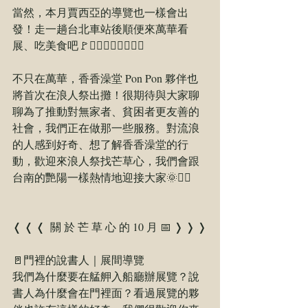
當然，本月賈西亞的導覽也一樣會出
發！走一趟台北車站後順便來萬華看
展、吃美食吧🚩🚶‍♂️🚶‍♀️🚶‍♂️🚶‍♀️
不只在萬華，香香澡堂 Pon Pon 夥伴也
將首次在浪人祭出攤！很期待與大家聊
聊為了推動對無家者、貧困者更友善的
社會，我們正在做那一些服務。對流浪
的人感到好奇、想了解香香澡堂的行
動，歡迎來浪人祭找芒草心，我們會跟
台南的艷陽一樣熱情地迎接大家🌞❤️‍🔥
❬ ❬ ❬ ​ 關 於 芒 草 心 的 10 月 📅 ❭ ❭ ❭
🚪門裡的說書人｜展間導覽
我們為什麼要在艋舺入船廳辦展覽？說
書人為什麼會在門裡面？看過展覽的夥