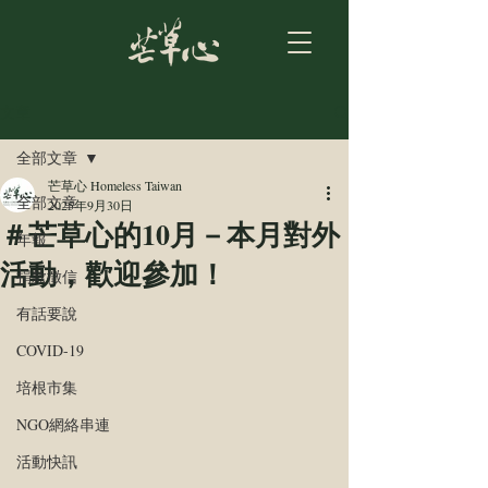
文章
全部文章
芒草心 Homeless Taiwan
全部文章
2025年9月30日
＃芒草心的10月－本月對外
年報
活動，歡迎參加！
捐款徵信
有話要說
COVID-19
培根市集
NGO網絡串連
活動快訊