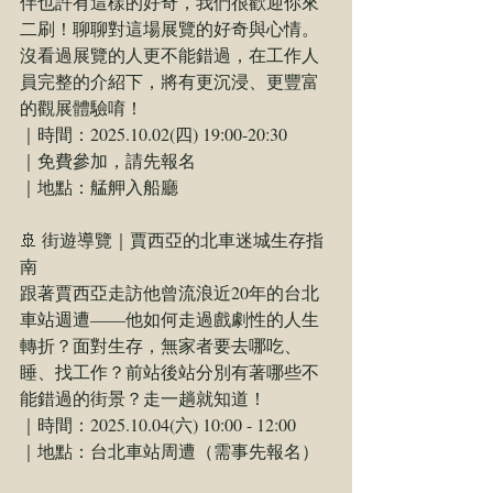
伴也許有這樣的好奇，我們很歡迎你來
二刷！聊聊對這場展覽的好奇與心情。
沒看過展覽的人更不能錯過，在工作人
員完整的介紹下，將有更沉浸、更豐富
的觀展體驗唷！
｜時間：2025.10.02(四) 19:00-20:30
｜免費參加，請先報名
｜地點：艋舺入船廳
🚢 街遊導覽｜賈西亞的北車迷城生存指
南
跟著賈西亞走訪他曾流浪近20年的台北
車站週遭——他如何走過戲劇性的人生
轉折？面對生存，無家者要去哪吃、
睡、找工作？前站後站分別有著哪些不
能錯過的街景？走一趟就知道！
｜時間：2025.10.04(六) 10:00 - 12:00
｜地點：台北車站周遭（需事先報名）