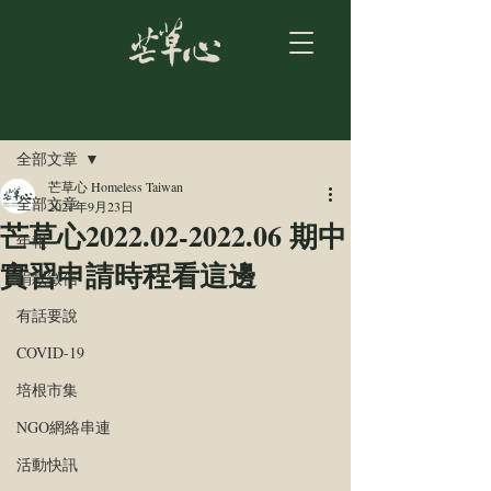
文章
全部文章
芒草心 Homeless Taiwan
全部文章
2021年9月23日
芒草心2022.02-2022.06 期中
年報
實習申請時程看這邊
捐款徵信
有話要說
COVID-19
培根市集
NGO網絡串連
活動快訊