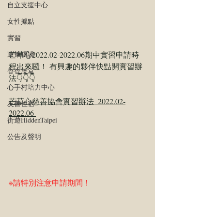
自立支援中心
女性據點
實習
芒草心2022.02-2022.06期中實習申請時
政策倡議
程出來囉！ 有興趣的夥伴快點開實習辦
香香澡堂
法👇👇👇  
心手村培力中心
芒草心慈善協會實習辦法_2022.02-
友善住宿
2022.06 
街遊HiddenTaipei
公告及聲明
※請特別注意申請期間！