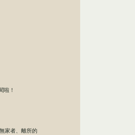
訂閱啦！
無家者、離所的