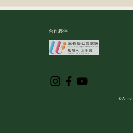
合作夥伴
用三創生活PLUS APP點數，
捐書
與芒草心一起支持無家者
支持
© All 