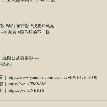
捐款
#向宇宙許願
#我要10萬元
影
#無家者
#跟你想的不一樣
 i無限公益微電影]—
芒草心]—
元｜
https://www.youtube.com/watch?v=BWE4vE-b1O0
者｜
https://pse.is/FM8AM
心｜
https://pse.is/NBKFS