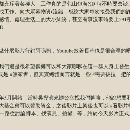
都充斥著各種人，工作真的是包山包海XD 時不時要會談
找工作、向大眾募物資(沒錯，感謝大家每次接受我們的許願
感情、處理生活上的大小糾紛，甚至有事沒事時要上591
D
什麼影片行銷阿嗚嗚，Youtube放著長草也是很合理的吧(
我們還是很希望偶爾可以和大家聊聊在這一群人身上發生
或是 
#無家者
，但其實總體而言就是一些 
#需要被拉一把
年5月開始，當時吳導演來辦公室找我們聊聊，他說想要
大基金會可以贊助資金，之後影片上架後也可以 
#看影片
這樣一路從討論腳本、找演員、拍攝...等，終於今天影片正式