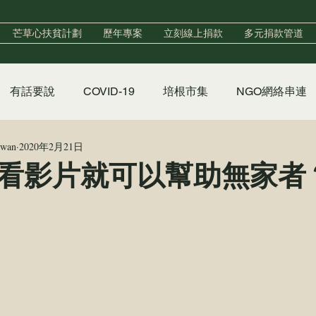
芒草心扶貧計劃
歷年專案
立刻線上捐款
多元捐款管道
有話要說
COVID-19
培根市集
NGO網絡串連
iwan
2020年2月21日
實習
政策倡議
香香澡堂
心手村培力中心
看影片就可以幫助無家者
聲明