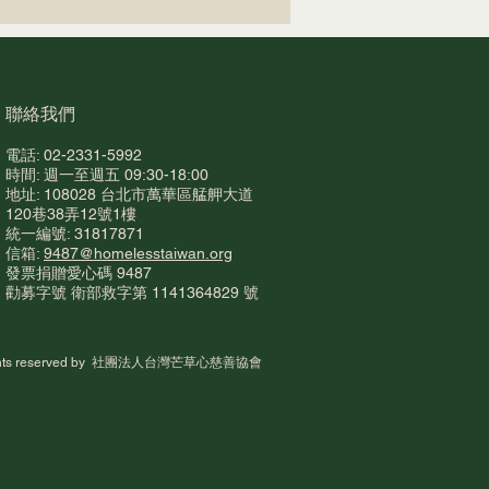
​聯絡我們
電話: 02-2331-5992
時間: 週一至週五 09:30-18:00
地址: 108028 台北市萬華區艋舺大道
至書寶二手書店，也可以
120巷38弄12號1樓
統一編號: 31817871
無家者自立生活！
信箱:
9487@homelesstaiwan.org
​發票捐贈愛心碼 948
7
勸募字號 衛部救字第 1141364829 號
rights reserved by 社團法人台灣芒草心慈善協會