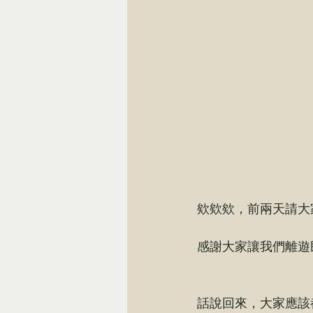
欸欸欸，前兩天請大家
感謝大家讓我們離遊民Y
話說回來，大家應該