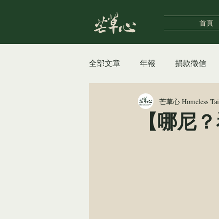
首頁
全部文章
年報
捐款徵信
芒草心 Homeless Ta
自立支援中心
女性據點
【哪尼？
街遊HiddenTaipei
公告及