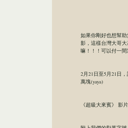
如果你剛好也想幫助
影，這樣台灣大哥大
嘛！！！可以付一間
2月21日至5月21日
萬塊(yaya)
《超級大來賓》 影
附上我們的勸募字號：北