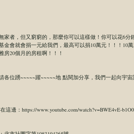
無家者，但又窮窮的，那麼你可以這樣做！你可以花6分
基金會就會捐一元給我們，最高可以捐10萬元！！！10
雅房20個月的房租啊！！！
，請各位踴~~~~~躍~~~~~地 點閱加分享，我們一起向宇
片在這邊：
https://www.youtube.com/watch?v=BWE4vE-b1O0
市社團字第1083194365號