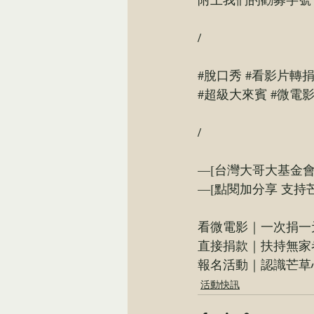
/
#脫口秀
#看影片轉
#超級大來賓
#微電
/
—[台灣大哥大基金會
—[點閱加分享 支持
看微電影｜一次捐一
直接捐款｜扶持無家
報名活動｜認識芒草
活動快訊