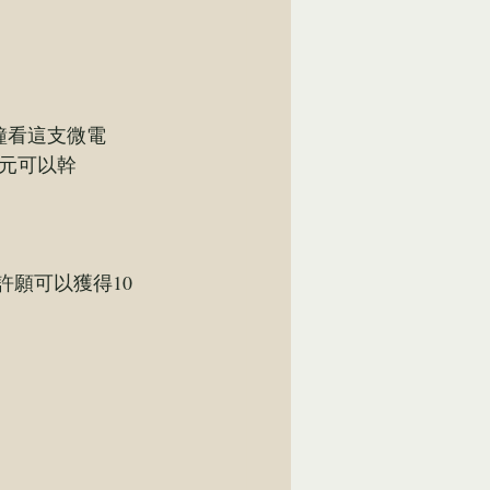
鐘看這支微電
萬元可以幹
宙許願可以獲得10