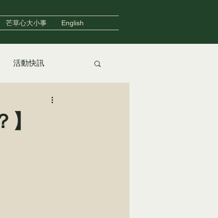
芒草心大小事
English
活動快訊
友善住宿
？】