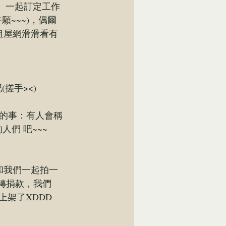
、一起訂定工作
~~~)，偶爾
租屋網滑滑看有
搓手><)
的事：有人會稱
的人們
 吧~~~
和我們一起拍一
轉捐款
，我們
上架了XDDD 