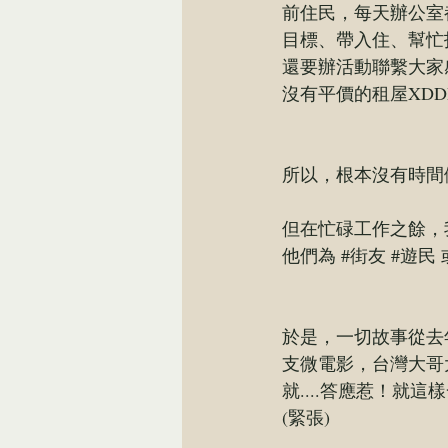
前住民，每天辦公室
目標、帶入住、幫忙
還要辦活動聯繫大家
沒有平價的租屋XDD
所以，根本沒有時間做
但在忙碌工作之餘，
他們為 
#街友
#遊民
 
於是，一切故事從去
支微電影，台灣大哥
就....答應惹！就
(緊張)