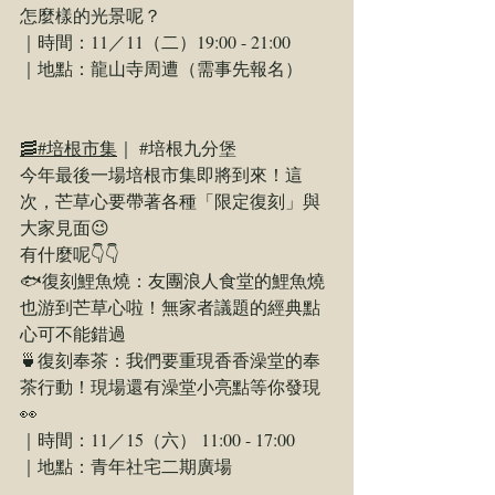
怎麼樣的光景呢？
｜時間：11／11（二）19:00 - 21:00
｜地點：龍山寺周遭（需事先報名）
🥓#培根市集
｜ 
#培根九分堡
今年最後一場培根市集即將到來！這
次，芒草心要帶著各種「限定復刻」與
大家見面😉
有什麼呢👇👇
🐟復刻鯉魚燒：友團浪人食堂的鯉魚燒
也游到芒草心啦！無家者議題的經典點
心可不能錯過
🍵復刻奉茶：我們要重現香香澡堂的奉
茶行動！現場還有澡堂小亮點等你發現
👀
｜時間：11／15（六） 11:00 - 17:00
｜地點：青年社宅二期廣場