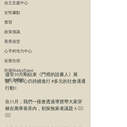
自立支援中心
女性據點
實習
政策倡議
香香澡堂
心手村培力中心
友善住宿
街遊HiddenTaipei
儘管10月剛結束《門裡的說書人》展
公告及聲明
覽，芒草心仍持續進行 
#多元的社會溝通
行動
❕❕
在11月，我們一樣會透過導覽帶大家穿
梭在萬華巷弄內，初探無家者議題🚶🚶‍♂️
🚶‍♀️