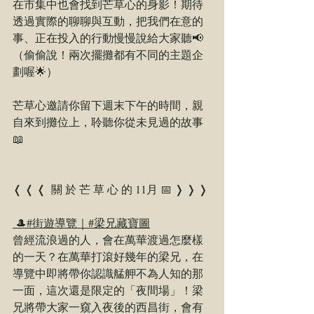
在市集中也會找到芒草心的身影！期待
透過實際的聊聊與互動，把我們在意的
事、正在投入的行動慢慢說給大家聽📢
（偷偷說！兩次擺攤都有不同的主題企
劃喔🌟）
芒草心邀請你留下週末下午的時間，親
自來到攤位上，聆聽你從未見過的故事
📖
❬ ❬ ❬ ​ 關 於 芒 草 心 的 11月 📅 ❭ ❭ ❭
 🎩#街遊導覽｜#梁兄藏寶圖
曾經流浪過的人，會在萬華渡過怎麼樣
的一天？在萬華打滾好幾年的梁兄，在
導覽中即將帶你認識艋舺不為人知的那
一面，這次還是限定的「夜間場」！梁
兄將帶大家一窺入夜後的西昌街，會有