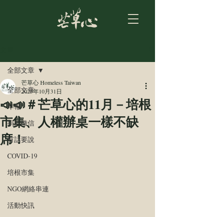
文章
全部文章
芒草心 Homeless Taiwan
全部文章
2025年10月31日
📣📣＃芒草心的11月－培根
年報
市集、人權辦桌一樣不缺
捐款徵信
席！
有話要說
COVID-19
培根市集
NGO網絡串連
活動快訊