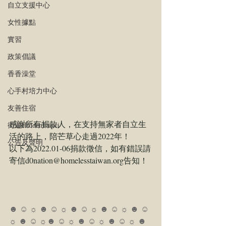
自立支援中心
女性據點
實習
政策倡議
香香澡堂
心手村培力中心
友善住宿
感謝所有捐款人，在支持無家者自立生
街遊HiddenTaipei
活的路上，陪芒草心走過2022年！
公告及聲明
以下為2022.01-06捐款徵信，如有錯誤請
寄信d0nation@homelesstaiwan.org告知！
☻ ☺ ☼ ☻ ☺ ☼ ☻ ☺ ☼ ☻ ☺ ☼ ☻ ☺ 
☼ ☻ ☺ ☼☻ ☺ ☼ ☻ ☺ ☼ ☻ ☺ ☼ ☻ 