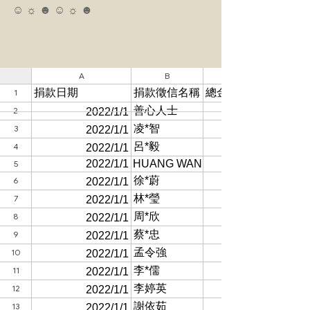
☺ ☼ ☻ ☺ ☼ ☻ 