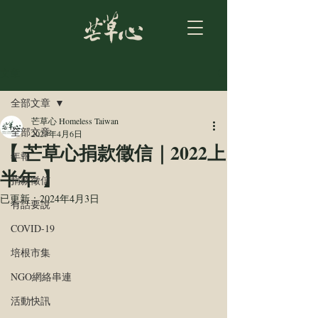
文章
全部文章
芒草心 Homeless Taiwan
全部文章
2023年4月6日
【 芒草心捐款徵信｜2022上
年報
半年 】
捐款徵信
已更新：
2024年4月3日
有話要說
COVID-19
培根市集
NGO網絡串連
活動快訊