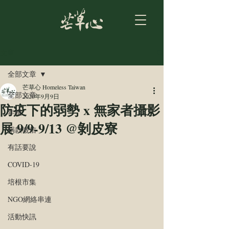
文章
全部文章
芒草心 Homeless Taiwan
全部文章
2020年9月9日
防疫下的弱勢 x 無家者攝影
年報
展 9/9-9/13 @剝皮寮
捐款徵信
有話要說
COVID-19
培根市集
NGO網絡串連
活動快訊