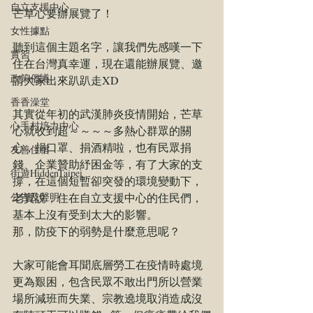
自立支援中心
芒草心要辦展覽了！
女性據點
聽到這個主題名字，讓我們先感嘆一下
實習
住在台灣真幸運，現在還能辦展覽、邀
政策倡議
請大家出來趴趴走XD
香香澡堂
其實從年初的武漢肺炎疫情開始，芒草
心手村培力中心
心就收到超～～～～多熱心群眾的關
心，捐口罩、捐酒精啦，也有民眾捐
友善住宿
錢、企業贊助紓困金等，有了大家的支
街遊HiddenTaipei
撐，在這個短暫卻突發的環境變動下，
老實說，住在自立支援中心的住民們，
公告及聲明
基本上沒有受到太大的影響。
那，防疫下的弱勢是什麼意思呢？
大家可能會耳聞底層勞工在疫情時處境
更為艱困，包含民眾不敢出門所以營業
場所減班而失業、宗教遶境取消造成沒