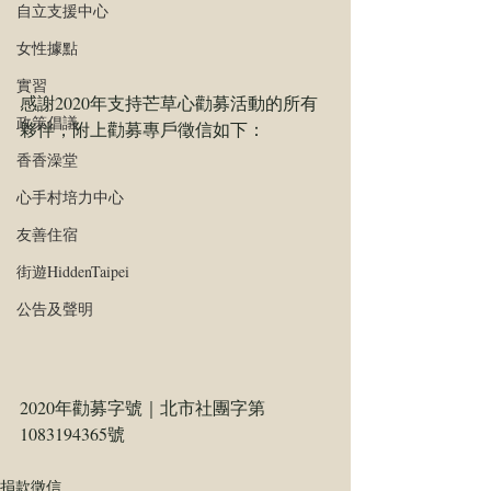
自立支援中心
女性據點
實習
感謝2020年支持芒草心勸募活動的所有
政策倡議
夥伴，附上勸募專戶徵信如下：
香香澡堂
心手村培力中心
友善住宿
街遊HiddenTaipei
公告及聲明
2020年勸募字號｜北市社團字第
1083194365號
捐款徵信