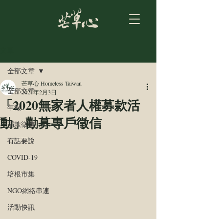
文章
全部文章
芒草心 Homeless Taiwan
全部文章
2021年2月3日
「2020無家者人權募款活
年報
動」勸募專戶徵信
捐款徵信
有話要說
COVID-19
培根市集
NGO網絡串連
活動快訊