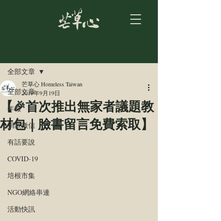
文章
全部文章
芒草心 Homeless Taiwan
全部文章
2019年9月19日
【🎉首次推出無家者議題教
年報
材包｜臉書留言免費索取】
捐款徵信
有話要說
COVID-19
培根市集
NGO網絡串連
活動快訊