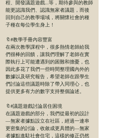
程、開發議題遊戲...等，期待參與的教師
能更認識我們、認識無家者議題，而後
回到自己的教學場域，將關懷社會的種
子種在每位學生身上！  
🔖#
教學手冊內容豐富 
在兩次教學課程中，很多熱情老師給我
們很棒的回饋，讓我們理解了老師在實
際執行上可能遭遇到的困難和擔憂，也
因此多花了我們一些時間整理國內外的
數據以及研究報告，希望老師在跟學生
們討論這些議題時除了帶入同理心，也
提供更多有力的數字支持整個論述。  
🔖#
議題遊戲討論居住困境 
在議題遊戲的部分，我們從最初的設計
—無家者據點設立在社區，經過一連串
更密集的討論，收斂成更具體的—無家
者據點進駐社會住宅，這樣的修正仍然