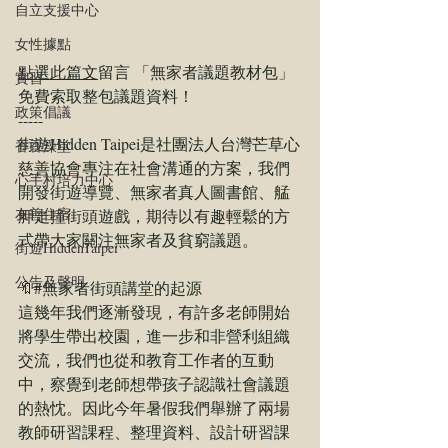
自立支援中心
女性據點
點選此篇文
留言 「無家者議題教材包」 
實習
免費索取整包議題資料！    
政策倡議
-----
街遊Hidden Taipei是
社團法人台灣芒草心
香香澡堂
慈善協會
專注在社會溝通的方案，我們
心手村培力中心
開發街遊導覽、無家者真人圖書館、艋
友善住宿
舺走撞街頭遊戲，期待以有趣輕鬆的方
式帶大家關注無家者及貧窮議題。  
街遊HiddenTaipei
公告及聲明
🔖#
無家者街頭講堂的起源
這幾年我們逐漸發現，有許多老師開始
將學生帶出校園，進一步和非營利組織
交流，我們也從和教育工作者的互動
中，察覺到老師想帶孩子認識社會議題
的熱忱。因此今年暑假我們舉辦了兩場
教師研習課程、整理資料、設計研習課