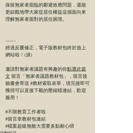
保留無家者面臨的鄰避效應問題，還能
更綜觀地帶大家從居住權益這個面向來
理解無家者面對的居住困境。  
-------  
經過反覆修正，電子版教材包終於放上
網站啦！(淚)  
邀請對無家者議題有興趣的你
點選此篇
文
 留言「無家者議題教材包」，留言後
臉書會寄送 
#教材索取表單
，填完後即可
獲得可以直接下載的壓縮檔連結，歡迎
服用！  
#不限教育工作者啦
#留言拿教材包連結
#檔案超級無敵大需要多點耐心唷
活動快訊