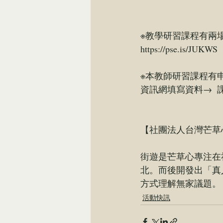
※教學研習課程有兩場，
https://pse.is/JUKWS
※本教師研習課程有
資訊網
填寫資料→  課
【
社團法人台灣芒草
街遊是芒草心專注在
北。而後開發出「真
方式理解無家議題。
活動快訊