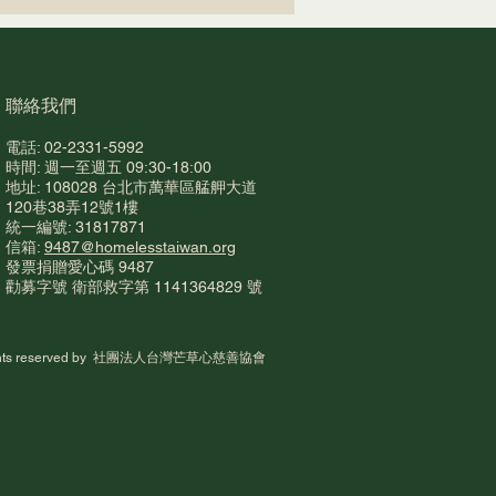
​聯絡我們
電話: 02-2331-5992
時間: 週一至週五 09:30-18:00
地址: 108028 台北市萬華區艋舺大道
至書寶二手書店，也可以
120巷38弄12號1樓
統一編號: 31817871
無家者自立生活！
信箱:
9487@homelesstaiwan.org
​發票捐贈愛心碼 948
7
勸募字號 衛部救字第 1141364829 號
rights reserved by 社團法人台灣芒草心慈善協會