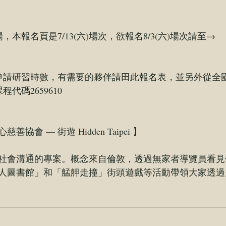
本報名頁是7/13(六)場次，欲報名8/3(六)場次請至→ 
申請研習時數，有需要的夥伴請田此報名表，並另外從
全
程代碼2659610 
心慈善協會
 — 
街遊 Hidden Taipei
 】  
社會溝通的專案。概念來自倫敦，透過無家者導覽員看見
人圖書館」和「艋舺走撞」街頭遊戲等活動帶領大家透過