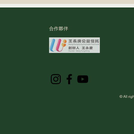
合作夥伴
用三創生活PLUS APP點數，
捐書
與芒草心一起支持無家者
支持
© All 