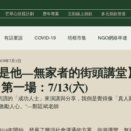
芒草心扶貧計劃
歷年專案
立刻線上捐款
多元捐款管道
有話要說
COVID-19
培根市集
NGO網絡串連
019年7月1日
實習
政策倡議
香香澡堂
心手村培力中心
是他—無家者的街頭講堂
第一場：7/13(六)
聲明
激勵人心。"—鄭廷斌老師
ipei從2014年開始，發展了幾項社會溝通的方案，街遊導覽、