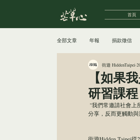
首頁
全部文章
年報
捐款徵信
街遊 HiddenTaipei
2
自立支援中心
女性據點
【如果我
研習課程 
街遊HiddenTaipei
公告及
 "我們常邀請社會上所謂的「成功人士」來演講與分享，我倒是覺得像「真人圖書館」這樣的
分享，反而更觸動與
街遊Hidden Ta