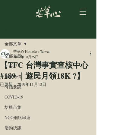
文章
全部文章
芒草心 Homeless Taiwan
全部文章
2019年10月25日
【TFC 台灣事實查核中心
年報
#189 ｜遊民月領18K ?】
捐款徵信
已更新：
2019年11月12日
有話要說
COVID-19
培根市集
NGO網絡串連
活動快訊