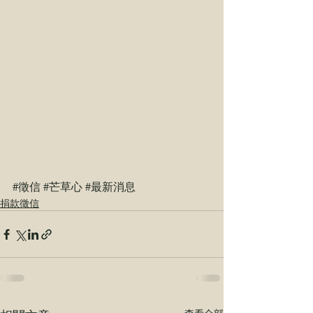
#徵信
#芒草心
#最新消息
捐款徵信