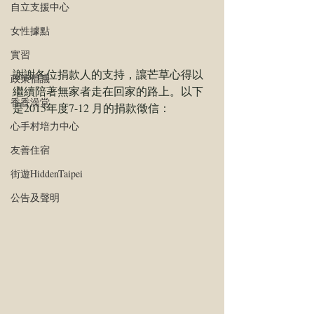
自立支援中心
女性據點
實習
謝謝各位捐款人的支持，讓芒草心得以
政策倡議
繼續陪著無家者走在回家的路上。以下
香香澡堂
是2015年度7-12 月的捐款徵信：
心手村培力中心
友善住宿
街遊HiddenTaipei
公告及聲明