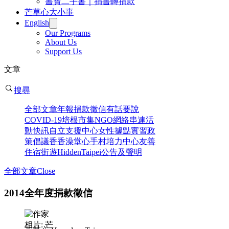
書寶二手書｜捐書轉捐款
芒草心大小事
English
Our Programs
About Us
Support Us
文章
搜尋
全部文章
年報
捐款徵信
有話要說
COVID-19
培根市集
NGO網絡串連
活
動快訊
自立支援中心
女性據點
實習
政
策倡議
香香澡堂
心手村培力中心
友善
住宿
街遊HiddenTaipei
公告及聲明
全部文章
Close
2014全年度捐款徵信