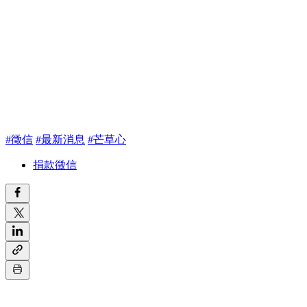
#徵信
#最新消息
#芒草心
捐款徵信