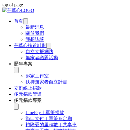
top of page
首頁
最新消息
關於我們
我想訪談
芒草心扶貧計劃
自立支援網路
無家者議題活動
歷年專案
起家工作室
扶持無家者自立計畫
立刻線上捐款
多元捐款管道
多元捐款專案
LinePay｜單筆捐款
街口支付｜單筆＆定期
裕隆愛的里程數｜共享車